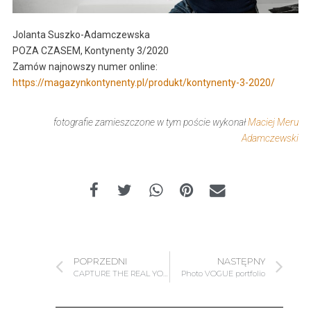
Jolanta Suszko-Adamczewska
POZA CZASEM,
Kontynenty 3/2020
Zamów najnowszy numer online:
https://magazynkontynenty.pl/produkt/kontynenty-3-2020/
fotografie zamieszczone w tym poście wykonał
Maciej Meru
Adamczewski
POPRZEDNI
NASTĘPNY
CAPTURE THE REAL YOU
Photo VOGUE portfolio